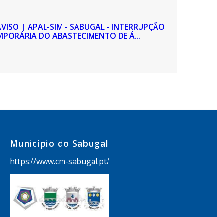
AVISO | APAL-SIM - SABUGAL - INTERRUPÇÃO
MPORÁRIA DO ABASTECIMENTO DE Á...
Município do Sabugal
https://www.cm-sabugal.pt/