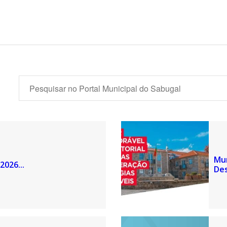
Mun
2026...
Des