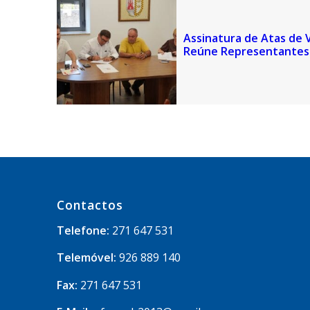
Assinatura de Atas de V
Reúne Representantes 
Contactos
Telefone:
271 647 531
Telemóvel:
926 889 140
Fax:
271 647 531