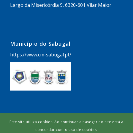
Largo da Misericórdia 9, 6320-601 Vilar Maior
Município do Sabugal
https://www.cm-sabugal.pt/
Este site utiliza cookies. Ao continuar a navegar no site está a
© Copyright -
União de Freguesias de Aldeia da Ribeira Vilar Maior e
concordar com o uso de cookies.