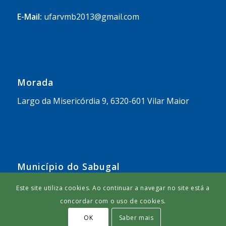
E-Mail:
ufarvmb2013@gmail.com
Morada
Largo da Misericórdia 9, 6320-601 Vilar Maior
Município do Sabugal
https://www.cm-sabugal.pt/
Este site utiliza cookies. Ao continuar a navegar no site está a
concordar com o uso de cookies.
OK
Saber mais