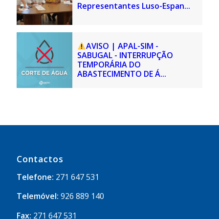
Representantes Luso-Espan...
AVISO | APAL-SIM -
SABUGAL - INTERRUPÇÃO
TEMPORÁRIA DO
ABASTECIMENTO DE Á...
Contactos
Telefone:
271 647 531
Telemóvel:
926 889 140
Fax:
271 647 531